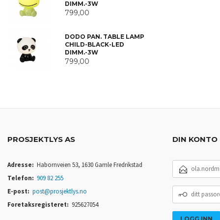
DIMM.-3W
799,00
DODO PAN. TABLE LAMP
CHILD-BLACK-LED
DIMM.-3W
799,00
PROSJEKTLYS AS
DIN KONTO
E-
Adresse:
Habornveien 53, 1630 Gamle Fredrikstad
POSTADRESSE
Telefon:
909 82 255
DITT
E-post:
post@prosjektlys.no
PASSORD
Foretaksregisteret:
925627054