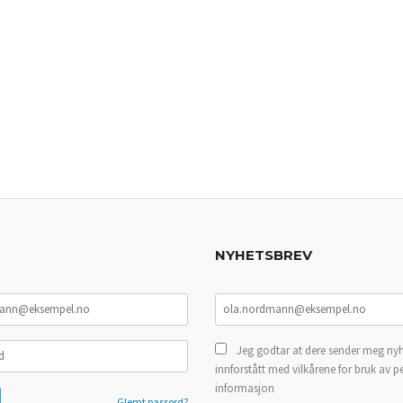
NYHETSBREV
Jeg godtar at dere sender meg nyh
innforstått med vilkårene for bruk av p
informasjon
Glemt passord?