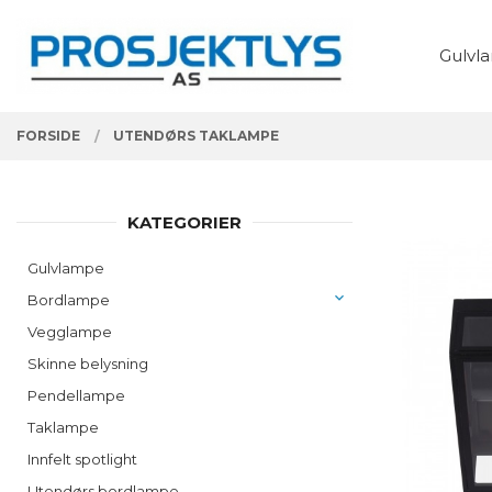
Gå
Lukk
PRODUKTER
til
Gulvl
innholdet
FORSIDE
UTENDØRS TAKLAMPE
KATEGORIER
Gulvlampe
Bordlampe
Vegglampe
Skinne belysning
Pendellampe
Taklampe
Innfelt spotlight
Utendørs bordlampe