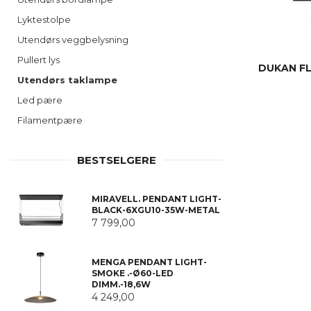
Lyktestolpe
Utendørs veggbelysning
Pullert lys
DUKAN FL
Utendørs taklampe
Led pære
Filamentpære
BESTSELGERE
MIRAVELL. PENDANT LIGHT-
BLACK-6XGU10-35W-METAL
7 799,00
MENGA PENDANT LIGHT-
SMOKE .-Ø60-LED
DIMM.-18,6W
4 249,00