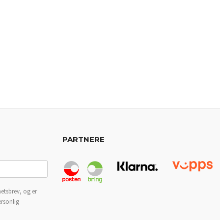
PARTNERE
etsbrev, og er
ersonlig