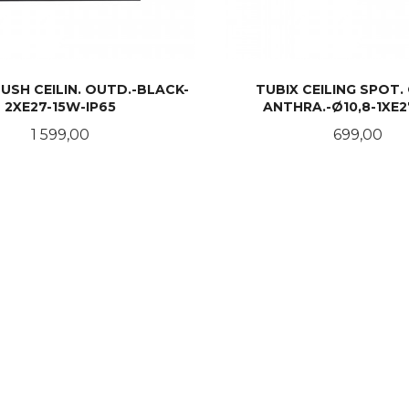
USH CEILIN. OUTD.-BLACK-
TUBIX CEILING SPOT.
2XE27-15W-IP65
ANTHRA.-Ø10,8-1XE
Pris
Pris
1 599,00
699,00
LES MER
LES MER