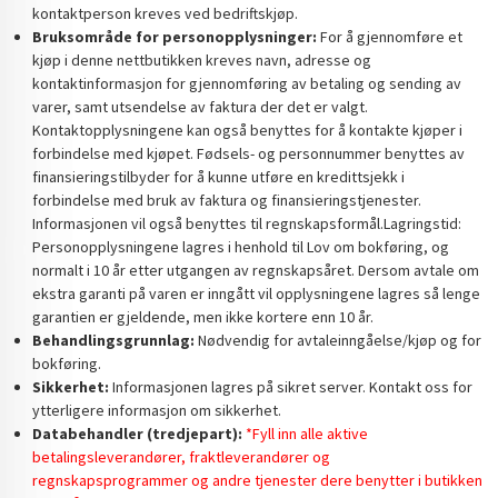
kontaktperson kreves ved bedriftskjøp.
Bruksområde for personopplysninger:
For å gjennomføre et
kjøp i denne nettbutikken kreves navn, adresse og
kontaktinformasjon for gjennomføring av betaling og sending av
varer, samt utsendelse av faktura der det er valgt.
Kontaktopplysningene kan også benyttes for å kontakte kjøper i
forbindelse med kjøpet. Fødsels- og personnummer benyttes av
finansieringstilbyder for å kunne utføre en kredittsjekk i
forbindelse med bruk av faktura og finansieringstjenester.
Informasjonen vil også benyttes til regnskapsformål.Lagringstid:
Personopplysningene lagres i henhold til Lov om bokføring, og
normalt i 10 år etter utgangen av regnskapsåret. Dersom avtale om
ekstra garanti på varen er inngått vil opplysningene lagres så lenge
garantien er gjeldende, men ikke kortere enn 10 år.
Behandlingsgrunnlag:
Nødvendig for avtaleinngåelse/kjøp og for
bokføring.
Sikkerhet:
Informasjonen lagres på sikret server. Kontakt oss for
ytterligere informasjon om sikkerhet.
Databehandler (tredjepart):
*Fyll inn alle aktive
betalingsleverandører, fraktleverandører og
regnskapsprogrammer og andre tjenester dere benytter i butikken