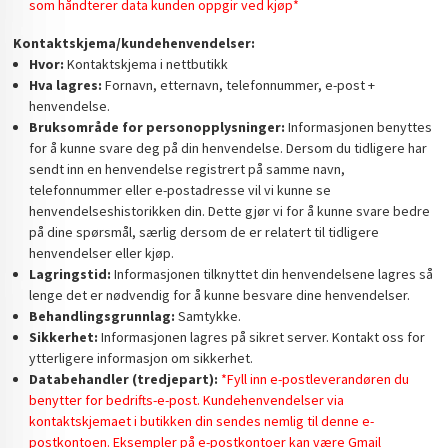
som håndterer data kunden oppgir ved kjøp*
Kontaktskjema/kundehenvendelser:
Hvor:
Kontaktskjema i nettbutikk
Hva lagres:
Fornavn, etternavn, telefonnummer, e-post +
henvendelse.
Bruksområde for personopplysninger:
Informasjonen benyttes
for å kunne svare deg på din henvendelse. Dersom du tidligere har
sendt inn en henvendelse registrert på samme navn,
telefonnummer eller e-postadresse vil vi kunne se
henvendelseshistorikken din. Dette gjør vi for å kunne svare bedre
på dine spørsmål, særlig dersom de er relatert til tidligere
henvendelser eller kjøp.
Lagringstid:
Informasjonen tilknyttet din henvendelsene lagres så
lenge det er nødvendig for å kunne besvare dine henvendelser.
Behandlingsgrunnlag:
Samtykke.
Sikkerhet:
Informasjonen lagres på sikret server. Kontakt oss for
ytterligere informasjon om sikkerhet.
Databehandler (tredjepart):
*Fyll inn e-postleverandøren du
benytter for bedrifts-e-post. Kundehenvendelser via
kontaktskjemaet i butikken din sendes nemlig til denne e-
postkontoen. Eksempler på e-postkontoer kan være Gmail