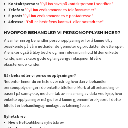
Kontaktperson:
*Fyll inn navn på kontaktperson i bedriften*
Telefon:
*Fyll inn vedkommendes telefonnummer*
E-post:
*Fyll inn vedkommendes e-postadresse*
Adresse:
*Fyll inn bedriftens kontakt- eller postadrese*
HVORFOR BEHANDLER VI PERSONOPPLYSNINGER?
Vi samler inn og behandler personopplysninger for å kunne tilby
besøkende på våre nettsider de tjenester og produkter de etterspør.
Vi ønsker også å tilby bedre og mer relevant innhold til den enkelte
kunde, samt skape gode og langvarige relasjoner til våre
eksisterende kunder.
Når behandler vi personopplysninger?
Nedenfor finner du en liste over når og hvordan vi behandler
personopplysninger i de enkelte tilfellene. Merk at all behandling er
basert på samtykke, med unntak av innsamling av data ved kjøp, hvor
enkelte opplysninger må gis for å kunne gjennomføre kjøpet. I dette
tilfellet er behandlingsgrunnlaget avtaleinngåelse.
Nyhetsbrev:
Hvor:
Nettbutikkens nyhetsbrev