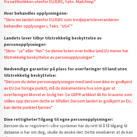
fra nettbutikken utenfor EU/EØS, f.eks. Mailchimp*
Hvor behandles opplysningene:
*Skriv inn landet utenfor EU/EØS som tredjepartsleverandøren
behandler opplysinger i, f.eks. “USA”*
Landets lover tilbyr tilstrekkelig beskyttelse av
personopplysninger:
*Skriv: “Ja” eller “Nei”. Se denne listen over hvilke land EU mener har
tilstrekkelig beskyttelse av personopplysninger.*
Nødvendige garantier på plass for overføringer til land uten
tilstrekkelig beskyttelse:
*Dersom du deler personopplysninger med land som ikke er godkjent
av EU (se forrige punkt), må du dokumentere hva som gjør at
overføringen likevel er lovlig her. Se GDPR artikkel 46 for kravene som
stilles opp dersom dette er tilfellet. Dersom landet er godkjent av EU,
kan dette punktet fjernes*
Dine rettigheter
Tilgang til egne personopplysninger:
Dersom du er registrert i våre systemer har du rett til å få tilgang til
dataene vi har om deg, skulle du ønske det. Dette innebærer at du kan