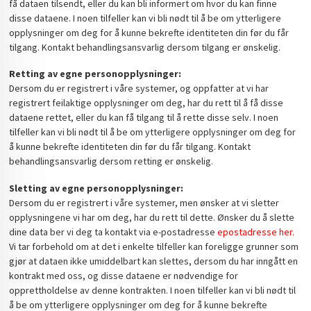
få dataen tilsendt, eller du kan bli informert om hvor du kan finne
disse dataene. I noen tilfeller kan vi bli nødt til å be om ytterligere
opplysninger om deg for å kunne bekrefte identiteten din før du får
tilgang. Kontakt behandlingsansvarlig dersom tilgang er ønskelig.
Retting av egne personopplysninger:
Dersom du er registrert i våre systemer, og oppfatter at vi har
registrert feilaktige opplysninger om deg, har du rett til å få disse
dataene rettet, eller du kan få tilgang til å rette disse selv. I noen
tilfeller kan vi bli nødt til å be om ytterligere opplysninger om deg for
å kunne bekrefte identiteten din før du får tilgang. Kontakt
behandlingsansvarlig dersom retting er ønskelig.
Sletting av egne personopplysninger:
Dersom du er registrert i våre systemer, men ønsker at vi sletter
opplysningene vi har om deg, har du rett til dette. Ønsker du å slette
dine data ber vi deg ta kontakt via e-postadresse
epostadresse her.
Vi tar forbehold om at det i enkelte tilfeller kan foreligge grunner som
gjør at dataen ikke umiddelbart kan slettes, dersom du har inngått en
kontrakt med oss, og disse dataene er nødvendige for
opprettholdelse av denne kontrakten. I noen tilfeller kan vi bli nødt til
å be om ytterligere opplysninger om deg for å kunne bekrefte