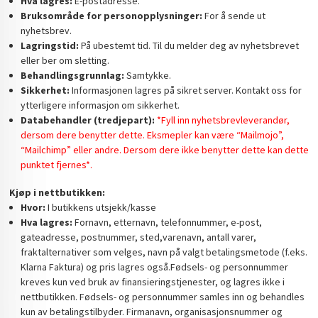
Hva lagres:
E-postadresse.
Bruksområde for personopplysninger:
For å sende ut
nyhetsbrev.
Lagringstid:
På ubestemt tid. Til du melder deg av nyhetsbrevet
eller ber om sletting.
Behandlingsgrunnlag:
Samtykke.
Sikkerhet:
Informasjonen lagres på sikret server. Kontakt oss for
ytterligere informasjon om sikkerhet.
Databehandler (tredjepart):
*Fyll inn nyhetsbrevleverandør,
dersom dere benytter dette. Eksmepler kan være “Mailmojo”,
“Mailchimp” eller andre. Dersom dere ikke benytter dette kan dette
punktet fjernes*.
Kjøp i nettbutikken:
Hvor:
I butikkens utsjekk/kasse
Hva lagres:
Fornavn, etternavn, telefonnummer, e-post,
gateadresse, postnummer, sted,varenavn, antall varer,
fraktalternativer som velges, navn på valgt betalingsmetode (f.eks.
Klarna Faktura) og pris lagres også.Fødsels- og personnummer
kreves kun ved bruk av finansieringstjenester, og lagres ikke i
nettbutikken. Fødsels- og personnummer samles inn og behandles
kun av betalingstilbyder. Firmanavn, organisasjonsnummer og