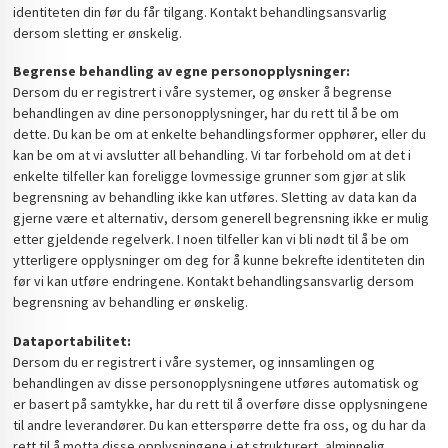
identiteten din før du får tilgang. Kontakt behandlingsansvarlig
dersom sletting er ønskelig.
Begrense behandling av egne personopplysninger:
Dersom du er registrert i våre systemer, og ønsker å begrense
behandlingen av dine personopplysninger, har du rett til å be om
dette. Du kan be om at enkelte behandlingsformer opphører, eller du
kan be om at vi avslutter all behandling. Vi tar forbehold om at det i
enkelte tilfeller kan foreligge lovmessige grunner som gjør at slik
begrensning av behandling ikke kan utføres. Sletting av data kan da
gjerne være et alternativ, dersom generell begrensning ikke er mulig
etter gjeldende regelverk. I noen tilfeller kan vi bli nødt til å be om
ytterligere opplysninger om deg for å kunne bekrefte identiteten din
før vi kan utføre endringene. Kontakt behandlingsansvarlig dersom
begrensning av behandling er ønskelig.
Dataportabilitet:
Dersom du er registrert i våre systemer, og innsamlingen og
behandlingen av disse personopplysningene utføres automatisk og
er basert på samtykke, har du rett til å overføre disse opplysningene
til andre leverandører. Du kan etterspørre dette fra oss, og du har da
rett til å motta disse opplysningene i et strukturert, alminnelig