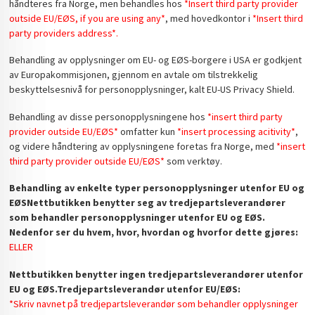
håndteres fra Norge, men behandles hos
*Insert third party provider
outside EU/EØS, if you are using any*
, med hovedkontor i
*Insert third
party providers address*.
Behandling av opplysninger om EU- og EØS-borgere i USA er godkjent
av Europakommisjonen, gjennom en avtale om tilstrekkelig
beskyttelsesnivå for personopplysninger, kalt EU-US Privacy Shield.
Behandling av disse personopplysningene hos
*insert third party
provider outside EU/EØS*
omfatter kun
*insert processing acitivity*
,
og videre håndtering av opplysningene foretas fra Norge, med
*insert
third party provider outside EU/EØS*
som verktøy.
Behandling av enkelte typer personopplysninger utenfor EU og
EØS
Nettbutikken benytter seg av tredjepartsleverandører
som behandler personopplysninger utenfor EU og EØS.
Nedenfor ser du hvem, hvor, hvordan og hvorfor dette gjøres:
ELLER
Nettbutikken benytter ingen tredjepartsleverandører utenfor
EU og EØS.
Tredjepartsleverandør utenfor EU/EØS:
*Skriv navnet på tredjepartsleverandør som behandler opplysninger