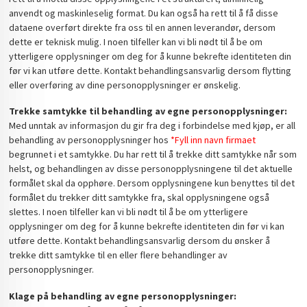
anvendt og maskinleselig format. Du kan også ha rett til å få disse
dataene overført direkte fra oss til en annen leverandør, dersom
dette er teknisk mulig. I noen tilfeller kan vi bli nødt til å be om
ytterligere opplysninger om deg for å kunne bekrefte identiteten din
før vi kan utføre dette. Kontakt behandlingsansvarlig dersom flytting
eller overføring av dine personopplysninger er ønskelig.
Trekke samtykke til behandling av egne personopplysninger:
Med unntak av informasjon du gir fra deg i forbindelse med kjøp, er all
behandling av personopplysninger hos
*Fyll inn navn firmaet
begrunnet i et samtykke. Du har rett til å trekke ditt samtykke når som
helst, og behandlingen av disse personopplysningene til det aktuelle
formålet skal da opphøre. Dersom opplysningene kun benyttes til det
formålet du trekker ditt samtykke fra, skal opplysningene også
slettes. I noen tilfeller kan vi bli nødt til å be om ytterligere
opplysninger om deg for å kunne bekrefte identiteten din før vi kan
utføre dette. Kontakt behandlingsansvarlig dersom du ønsker å
trekke ditt samtykke til en eller flere behandlinger av
personopplysninger.
Klage på behandling av egne personopplysninger: