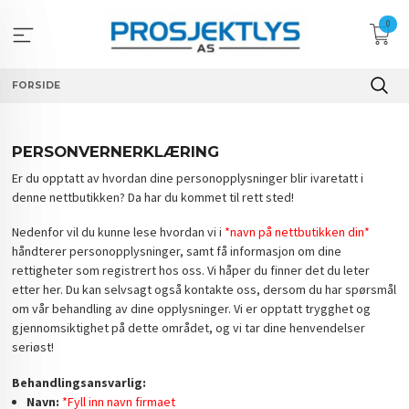
Gå
0
til
innholdet
FORSIDE
PERSONVERNERKLÆRING
Er du opptatt av hvordan dine personopplysninger blir ivaretatt i
denne nettbutikken? Da har du kommet til rett sted!
Nedenfor vil du kunne lese hvordan vi i
*navn på nettbutikken din*
håndterer personopplysninger, samt få informasjon om dine
rettigheter som registrert hos oss. Vi håper du finner det du leter
etter her. Du kan selvsagt også kontakte oss, dersom du har spørsmål
om vår behandling av dine opplysninger. Vi er opptatt trygghet og
gjennomsiktighet på dette området, og vi tar dine henvendelser
seriøst!
Behandlingsansvarlig:
Navn:
*Fyll inn navn firmaet