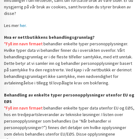
innstillinger i din nettleser, samt din fortsatte bruk av våre sider. Er du
nysgjerrig på vår bruk av cookies, samt hvordan du styrer bruken av
disse?
Les mer
her.
Hva er nettbutikkens behandlingsgrunnlag?
*Fyll inn navn firmaet
behandler enkelte typer personopplysninger.
Hvilke typer data vi behandler finner du i oversikten ovenfor. Vårt
behandlingsgrunnlag er i de fleste tilfeller samtykke, med ett unntak.
Dette betyr at vi samler inn og behandler personopplysninger basert
på samtykke fra den registrerte. Ved kjøp i vår nettbutikk er derimot
behandlingsgrunnlaget ikke samtykke, men nødvendighet for
avtaleinngåelse i tillegg til lovpålagte krav om bokføring.
Behandling av enkelte typer personopplysninger utenfor EU og
EØS
*Fyll inn navn firmaet
behandler enkelte typer data utenfor EU og EØS,
hos en tredjepartsleverandør av tekniske løsninger. I listen over
personopplysninger som behandles (se “Når behandler vi
personopplysninger?”) finnes det detaljer om hvilke opplysninger
som delvis behandles utenfor EU/EØS. Disse opplysningene