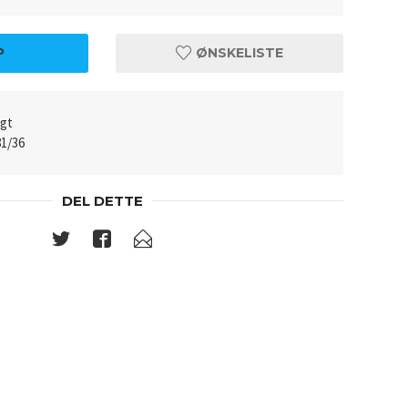
P
ØNSKELISTE
lgt
81/36
DEL DETTE