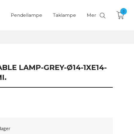
0
Pendellampe
Taklampe
Mer
BLE LAMP-GREY-Ø14-1XE14-
I.
 dager