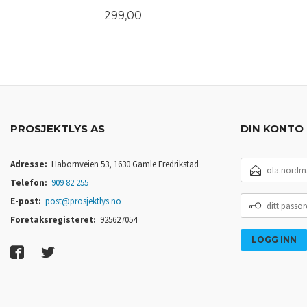
Pris
299,00
LES MER
PROSJEKTLYS AS
DIN KONTO
E-
Adresse:
Habornveien 53, 1630 Gamle Fredrikstad
POSTADRESSE
Telefon:
909 82 255
DITT
E-post:
post@prosjektlys.no
PASSORD
Foretaksregisteret:
925627054