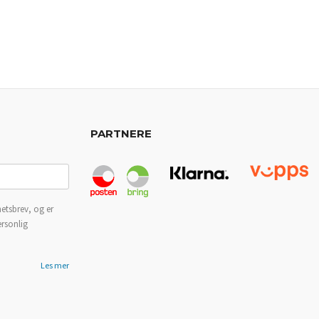
PARTNERE
etsbrev, og er
ersonlig
Les mer