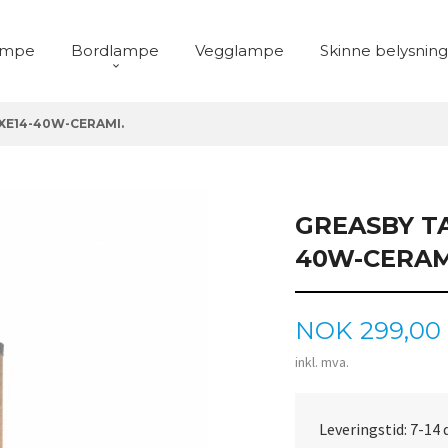
ampe
Bordlampe
Vegglampe
Skinne belysning
XE14-40W-CERAMI.
GREASBY TA
40W-CERAM
Pris
NOK
299,00
inkl. mva.
Leveringstid: 7-14