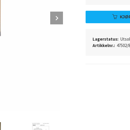
Next
KJØ
Lagerstatus:
Utso
Artikkelnr.:
47502/