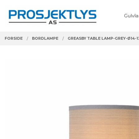
Gå
Lukk
PRODUKTER
til
Gulvl
innholdet
FORSIDE
BORDLAMPE
GREASBY TABLE LAMP-GREY-Ø14-1