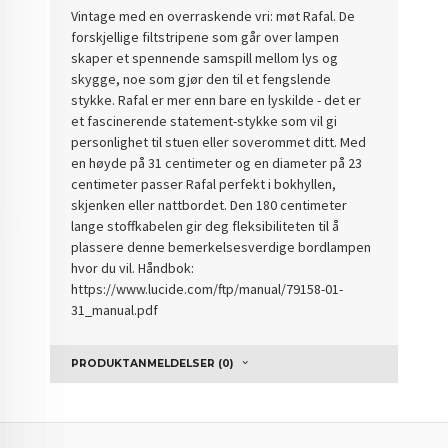
Vintage med en overraskende vri: møt Rafal. De
forskjellige filtstripene som går over lampen
skaper et spennende samspill mellom lys og
skygge, noe som gjør den til et fengslende
stykke. Rafal er mer enn bare en lyskilde - det er
et fascinerende statement-stykke som vil gi
personlighet til stuen eller soverommet ditt. Med
en høyde på 31 centimeter og en diameter på 23
centimeter passer Rafal perfekt i bokhyllen,
skjenken eller nattbordet. Den 180 centimeter
lange stoffkabelen gir deg fleksibiliteten til å
plassere denne bemerkelsesverdige bordlampen
hvor du vil. Håndbok:
https://www.lucide.com/ftp/manual/79158-01-
31_manual.pdf
PRODUKTANMELDELSER (0)