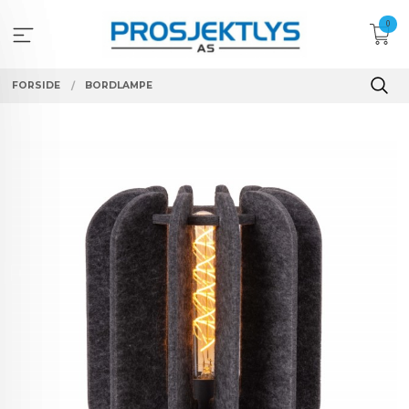
Gå
0
til
innholdet
FORSIDE
BORDLAMPE