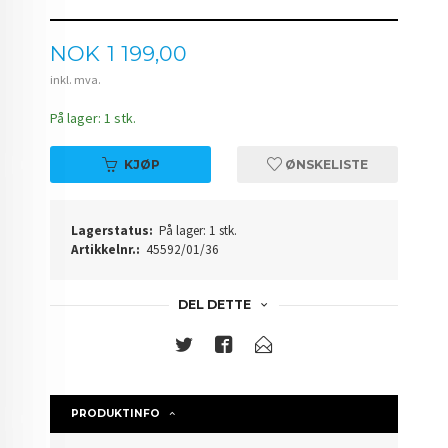
Pris
NOK
1 199,00
inkl. mva.
På lager: 1 stk.
KJØP
ØNSKELISTE
Lagerstatus:
På lager: 1 stk.
Artikkelnr.:
45592/01/36
DEL DETTE
PRODUKTINFO