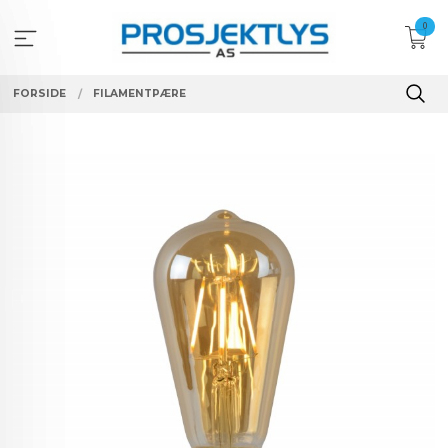
Gå
0
til
innholdet
FORSIDE
FILAMENTPÆRE