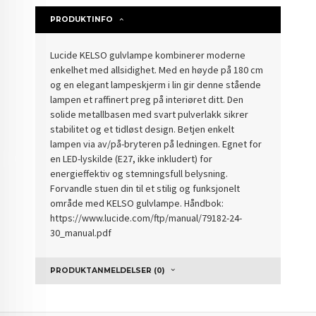
PRODUKTINFO
Lucide KELSO gulvlampe kombinerer moderne
enkelhet med allsidighet. Med en høyde på 180 cm
og en elegant lampeskjerm i lin gir denne stående
lampen et raffinert preg på interiøret ditt. Den
solide metallbasen med svart pulverlakk sikrer
stabilitet og et tidløst design. Betjen enkelt
lampen via av/på-bryteren på ledningen. Egnet for
en LED-lyskilde (E27, ikke inkludert) for
energieffektiv og stemningsfull belysning.
Forvandle stuen din til et stilig og funksjonelt
område med KELSO gulvlampe. Håndbok:
https://www.lucide.com/ftp/manual/79182-24-
30_manual.pdf
PRODUKTANMELDELSER (0)