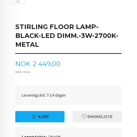
STIRLING FLOOR LAMP-
BLACK-LED DIMM.-3W-2700K-
METAL
Pris
NOK
2 449,00
inkl. mva.
Leveringstid: 7-14 dager
KJØP
ØNSKELISTE
Lagerstatus:
Utsolgt