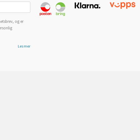
etsbrev, og er
ersonlig
Les mer