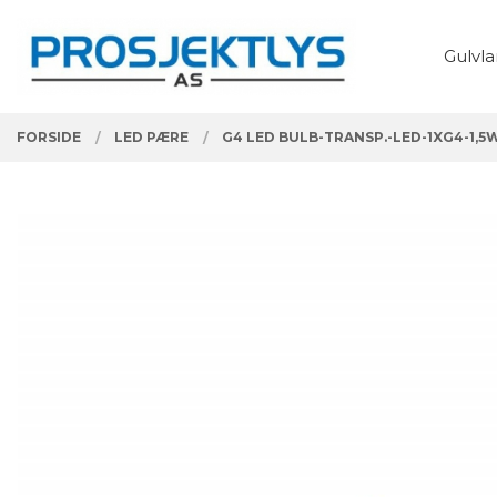
Gå
Lukk
PRODUKTER
til
Gulvl
innholdet
FORSIDE
LED PÆRE
G4 LED BULB-TRANSP.-LED-1XG4-1,5