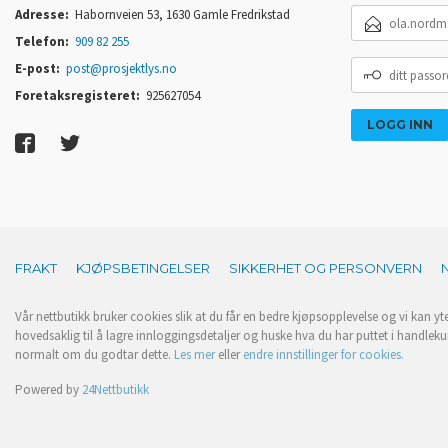
E-
Adresse:
Habornveien 53, 1630 Gamle Fredrikstad
POSTADRESSE
Telefon:
909 82 255
DITT
E-post:
post@prosjektlys.no
PASSORD
Foretaksregisteret:
925627054
FRAKT
KJØPSBETINGELSER
SIKKERHET OG PERSONVERN
Vår nettbutikk bruker cookies slik at du får en bedre kjøpsopplevelse og vi kan yt
hovedsaklig til å lagre innloggingsdetaljer og huske hva du har puttet i handleku
normalt om du godtar dette.
Les mer
eller
endre innstillinger for cookies.
Powered by
24Nettbutikk