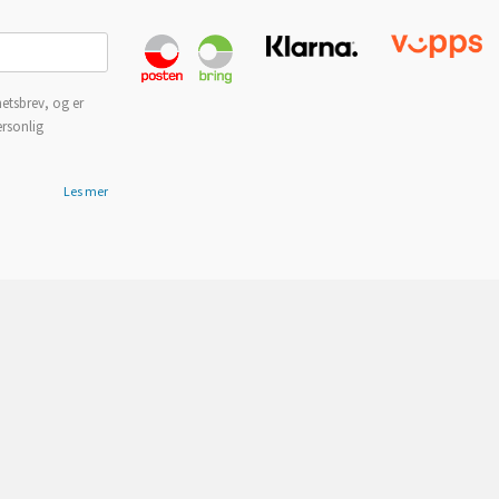
etsbrev, og er
ersonlig
Les mer