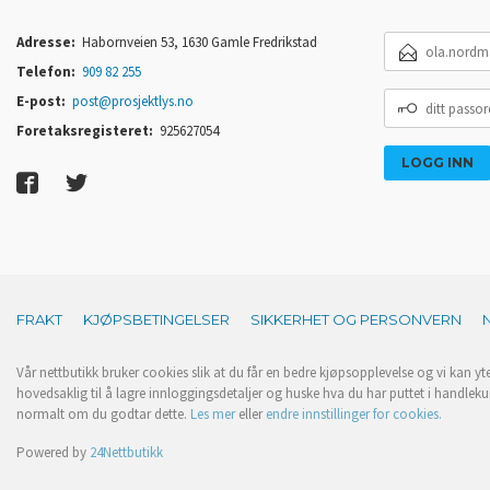
E-
Adresse:
Habornveien 53, 1630 Gamle Fredrikstad
POSTADRESSE
Telefon:
909 82 255
DITT
E-post:
post@prosjektlys.no
PASSORD
Foretaksregisteret:
925627054
FRAKT
KJØPSBETINGELSER
SIKKERHET OG PERSONVERN
Vår nettbutikk bruker cookies slik at du får en bedre kjøpsopplevelse og vi kan yt
hovedsaklig til å lagre innloggingsdetaljer og huske hva du har puttet i handleku
normalt om du godtar dette.
Les mer
eller
endre innstillinger for cookies.
Powered by
24Nettbutikk