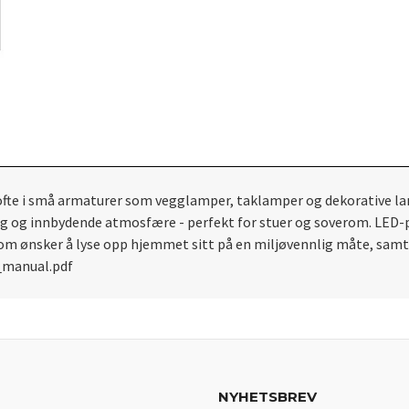
te i små armaturer som vegglamper, taklamper og dekorative lam
ig og innbydende atmosfære - perfekt for stuer og soverom. LED-
e som ønsker å lyse opp hjemmet sitt på en miljøvennlig måte, sa
_manual.pdf
NYHETSBREV