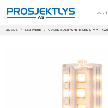
Gå
Lukk
PRODUKTER
til
Gulvl
innholdet
FORSIDE
LED PÆRE
G9 LED BULB-WHITE-LED DIMM.-1XG