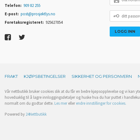
POSTADRESSE
Telefon:
909 82 255
DITT
E-post:
post@prosjektlys.no
PASSORD
Foretaksregisteret:
925627054
FRAKT
KJØPSBETINGELSER
SIKKERHET OG PERSONVERN
Vår nettbutikk bruker cookies slik at du får en bedre kjøpsopplevelse og vi kan yt
hovedsaklig til å lagre innloggingsdetaljer og huske hva du har puttet i handleku
normalt om du godtar dette.
Les mer
eller
endre innstillinger for cookies.
Powered by
24Nettbutikk