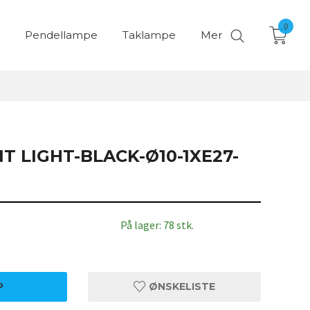
0
Pendellampe
Taklampe
Mer
T LIGHT-BLACK-Ø10-1XE27-
På lager: 78 stk.
P
ØNSKELISTE