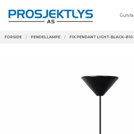
Gå
Lukk
PRODUKTER
til
Gulvl
innholdet
FORSIDE
PENDELLAMPE
FIX PENDANT LIGHT-BLACK-Ø10