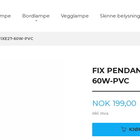
ampe
Bordlampe
Vegglampe
Skinne belysning
-1XE27-60W-PVC
FIX PENDAN
60W-PVC
Pris
NOK
199,00
inkl. mva.
KJØ