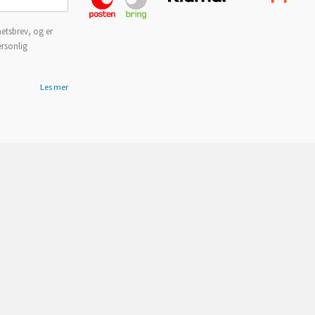
etsbrev, og er
ersonlig
Les mer