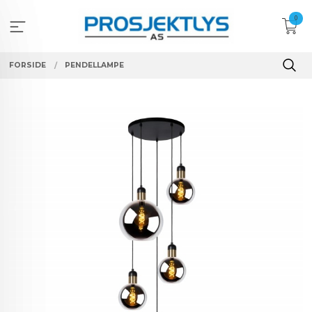
Gå
0
til
innholdet
FORSIDE
PENDELLAMPE