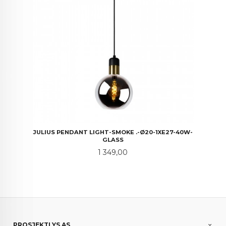
JULIUS PENDANT LIGHT-SMOKE .-Ø20-1XE27-40W-
GLASS
Pris
1 349,00
PROSJEKTLYS AS