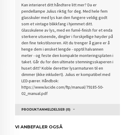
Kan interiøret ditt håndtere litt mer? Da er
pendellampe Julius riktig for deg. Med hele fem
glasskuler med lys kan den fungere veldig godt
som et vintage blikkfang i hjemmet ditt.
Glasskulene av lys, med en fumé-finish for et enda
sterkere utseende, dingler i forskjellige høyder på
den fine tekstilsnoren. Alt du trenger å gjøre er å
henge dem i ønsket lengde - opptil halvannen
meter - og feste den kompakte monteringsplaten i
taket. Går du for den ultimate stemningsskaperen i
huset ditt? Koble deretter lysarmaturen til en
dimmer (ikke inkludert). Julius er kompatibel med
LED-pærer. Håndbok:
https://www.lucide.com/ftp/manual/79185-50-
02_manual.pdf
PRODUKTANMELDELSER (0)
VI ANBEFALER OGSÅ