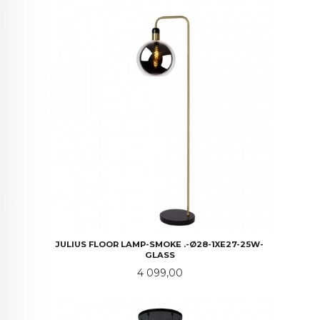
JULIUS FLOOR LAMP-SMOKE .-Ø28-1XE27-25W-
GLASS
Pris
4 099,00