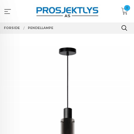
Gå
0
til
innholdet
FORSIDE
PENDELLAMPE