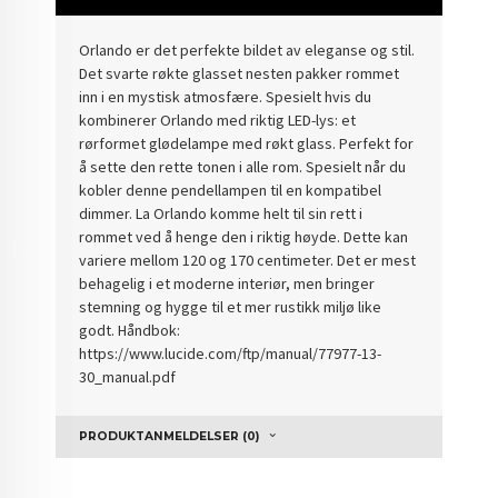
Orlando er det perfekte bildet av eleganse og stil.
Det svarte røkte glasset nesten pakker rommet
inn i en mystisk atmosfære. Spesielt hvis du
kombinerer Orlando med riktig LED-lys: et
rørformet glødelampe med røkt glass. Perfekt for
å sette den rette tonen i alle rom. Spesielt når du
kobler denne pendellampen til en kompatibel
dimmer. La Orlando komme helt til sin rett i
rommet ved å henge den i riktig høyde. Dette kan
variere mellom 120 og 170 centimeter. Det er mest
behagelig i et moderne interiør, men bringer
stemning og hygge til et mer rustikk miljø like
godt. Håndbok:
https://www.lucide.com/ftp/manual/77977-13-
30_manual.pdf
PRODUKTANMELDELSER (0)