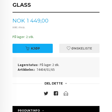
GLASS
Pris
NOK
1 449,00
inkl. mva.
På lager: 2 stk.
KJØP
ØNSKELISTE
Lagerstatus:
På lager: 2 stk.
Artikkelnr.:
74404/01/65
DEL DETTE
PRODUKTINFO