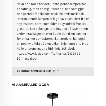
Nevn det, Rollo har det. Denne pendellampen har
et naturlig, men dristig utseende, noe som gjør
den perfekt for skandinavisk eller minimalistisk
interiør. Pendellampen er laget av resirkulert filt av
høy kvalitet, som inneholder et sylindrisk frostet
glass. Du kan enkelt justere høyden på lysekronen
under installasjonen eller koble den til en dimmer
for enda mer atmosfære. Filtmaterialet har også
en positiv effekt på akustikken i hjemmet ditt. Med
Rollo er stemningen alltid riktig. Håndbok:
https://www.lucide.com/ftp/manual/79179-12-
30_manual.pdf
PRODUKTANMELDELSER (0)
VI ANBEFALER OGSÅ