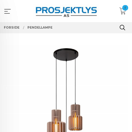
Gå
0
til
innholdet
FORSIDE
PENDELLAMPE