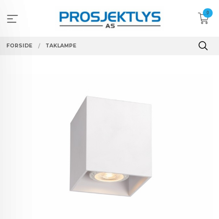
Gå
0
til
innholdet
FORSIDE
TAKLAMPE