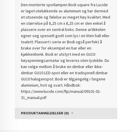
Den monterte spotlampen Bodi square fra Lucide
er laget utelukkende av aluminium og har dermed
et utseende og følelse av meget høy kvalitet. Med
en størrelse på 8,25 cm x 8,25 cm er den enkel å
plassere over en sentral boks. Denne artikkelen
egner seg spesielt godt som lys i en liten hall eller
toalett. Plassert i serie er Bodi også perfekt å
bruke over for eksempel en bar eller en
kjøkkenbenk. Bodi er utstyrt med en GU10
høyspenningsarmatur og leveres uten lyskilde. Du
kan velge mellom å bruke en dimbar eller ikke-
dimbar GU10 LED-spot eller en tradisjonell dimbar
GU10 halogenspot. Bodi er tilgjengelig i fargene
aluminium, hvit og svart. Håndbok:
https://www.lucide.com/ftp/manual/09101-01-
31_manual.pdf
PRODUKTANMELDELSER (0)