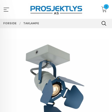
Gå
0
til
innholdet
FORSIDE
TAKLAMPE