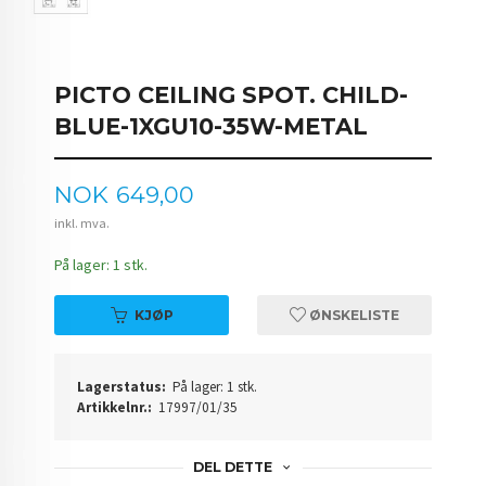
PICTO CEILING SPOT. CHILD-
BLUE-1XGU10-35W-METAL
Pris
NOK
649,00
inkl. mva.
På lager: 1 stk.
KJØP
ØNSKELISTE
Lagerstatus:
På lager: 1 stk.
Artikkelnr.:
17997/01/35
DEL DETTE