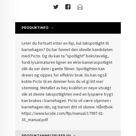
PRODUKTINFO
Leter du fortsatt etter en hip, kul takspotlight til
barnehagen? Du har funnet den ideelle kandidaten
med Picto. Og du kan ta "spotlight" bokstavelig,
fordi lysarmaturen ligner en ekte kameraspotlight
slik du ser dem i gamle filmer. Spotlighten kan
dreies og vippes for effektiv bruk. Du kan også
koble Picto til en dimmer hvis du vil gi litt mer
stemning. Metallet av høy kvalitet er nøye utvalgt
slik at denne takspotlighten med en lyspære trygt
kan brukes i barnehagen. Picto vil være stjernen i
barnehagen din, og barnet ditt vil skinne. Håndbok:
https://www.lucide.com/ftp/manual/17997-01-
35_manual.pdf
PRODUKTANMELDELSER (0)