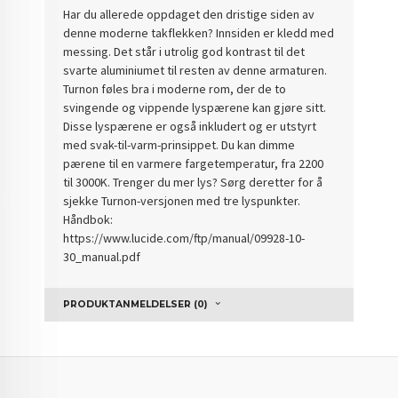
Har du allerede oppdaget den dristige siden av
denne moderne takflekken? Innsiden er kledd med
messing. Det står i utrolig god kontrast til det
svarte aluminiumet til resten av denne armaturen.
Turnon føles bra i moderne rom, der de to
svingende og vippende lyspærene kan gjøre sitt.
Disse lyspærene er også inkludert og er utstyrt
med svak-til-varm-prinsippet. Du kan dimme
pærene til en varmere fargetemperatur, fra 2200
til 3000K. Trenger du mer lys? Sørg deretter for å
sjekke Turnon-versjonen med tre lyspunkter.
Håndbok:
https://www.lucide.com/ftp/manual/09928-10-
30_manual.pdf
PRODUKTANMELDELSER (0)