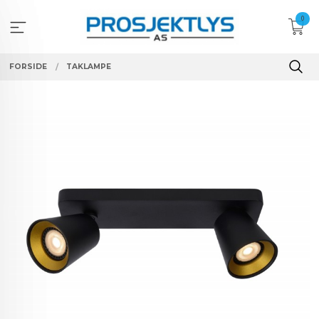
Gå
0
til
innholdet
FORSIDE
TAKLAMPE