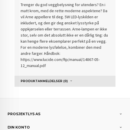
Trenger du god veggbelysning for utendørs? En i
matt krom, med de rette moderne aspektene? Da
vil Arne appellere til deg. 5W LED-lyskilden er
inkludert, og den gir deg ønsket lysstyrke på
oppkjørselen eller terrassen. Arne-lampen er ikke
stor, selv om det absolutt ikke er en dårlig ting: du
kan henge flere eksemplarer perfekt på en vegg.
For en moderne lysfølelse, kombiner den med
andre farger. Håndbok:
https://www.lucide.com/ftp/manual/14867-05-
12_manual.pdf
PRODUKTANMELDELSER (0)
PROSJEKTLYS AS
DIN KONTO