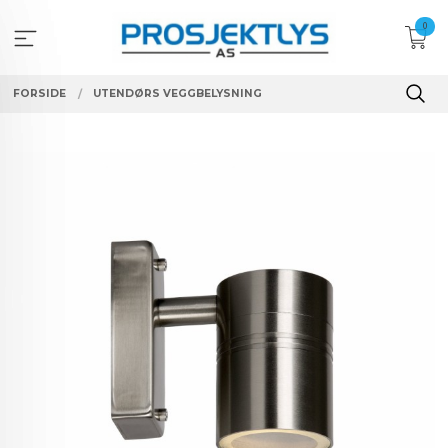
Gå
0
til
innholdet
FORSIDE
UTENDØRS VEGGBELYSNING