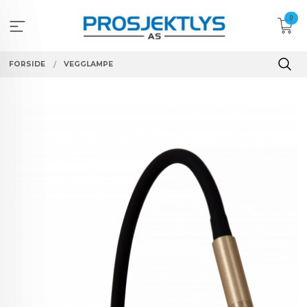
Gå
0
til
innholdet
FORSIDE
VEGGLAMPE