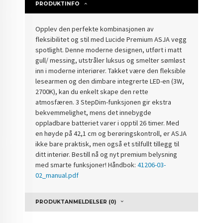
PRODUKTINFO
Opplev den perfekte kombinasjonen av
fleksibilitet og stil med Lucide Premium ASJA vegg
spotlight. Denne moderne designen, utført i matt
gull/ messing, utstråler luksus og smelter sømløst
inn i moderne interiører. Takket være den fleksible
lesearmen og den dimbare integrerte LED-en (3W,
2700K), kan du enkelt skape den rette
atmosfæren. 3 StepDim-funksjonen gir ekstra
bekvemmelighet, mens det innebygde
oppladbare batteriet varer i opptil 26 timer. Med
en høyde på 42,1 cm og berøringskontroll, er ASJA
ikke bare praktisk, men også et stilfullt tillegg til
ditt interiør. Bestill nå og nyt premium belysning
med smarte funksjoner! Håndbok:
41206-03-
02_manual.pdf
PRODUKTANMELDELSER (0)