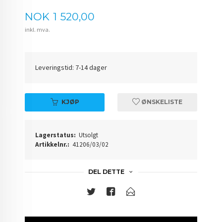
Pris
NOK
1 520,00
inkl. mva.
Leveringstid: 7-14 dager
KJØP
ØNSKELISTE
Lagerstatus:
Utsolgt
Artikkelnr.:
41206/03/02
DEL DETTE