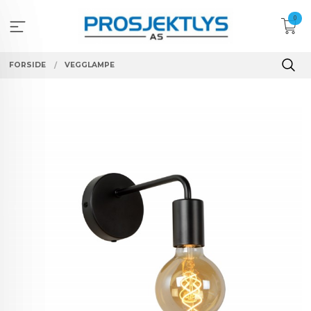
Gå
0
til
innholdet
FORSIDE
VEGGLAMPE