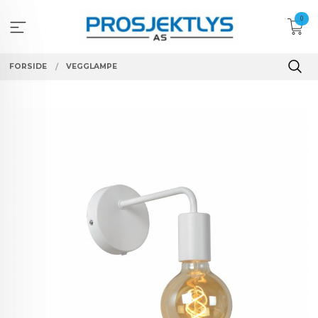
Gå
0
til
innholdet
FORSIDE
VEGGLAMPE