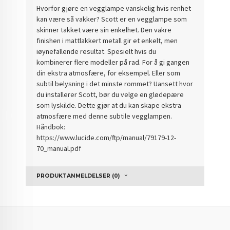
Hvorfor gjøre en vegglampe vanskelig hvis renhet
kan være så vakker? Scott er en vegglampe som
skinner takket være sin enkelhet. Den vakre
finishen i mattlakkert metall gir et enkelt, men
iøynefallende resultat. Spesielt hvis du
kombinerer flere modeller på rad. For å gi gangen
din ekstra atmosfære, for eksempel. Eller som
subtil belysning i det minste rommet? Uansett hvor
du installerer Scott, bør du velge en glødepære
som lyskilde. Dette gjør at du kan skape ekstra
atmosfære med denne subtile vegglampen.
Håndbok:
https://www.lucide.com/ftp/manual/79179-12-
70_manual.pdf
PRODUKTANMELDELSER (0)