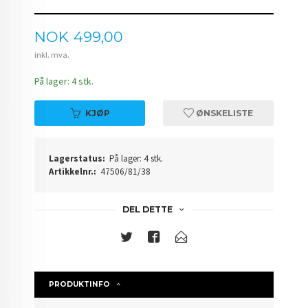
Pris
NOK
499,00
inkl. mva.
På lager: 4 stk.
KJØP
ØNSKELISTE
Lagerstatus:
På lager: 4 stk.
Artikkelnr.:
47506/81/38
DEL DETTE
PRODUKTINFO