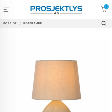
Gå
0
til
innholdet
FORSIDE
BORDLAMPE