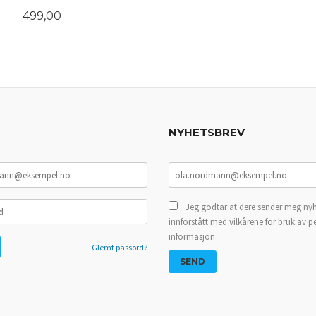
Pris
499,00
LES MER
NYHETSBREV
Jeg godtar at dere sender meg nyh
innforstått med vilkårene for bruk av p
informasjon
Glemt passord?