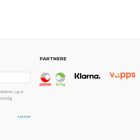
PARTNERE
etsbrev, og er
ersonlig
Les mer