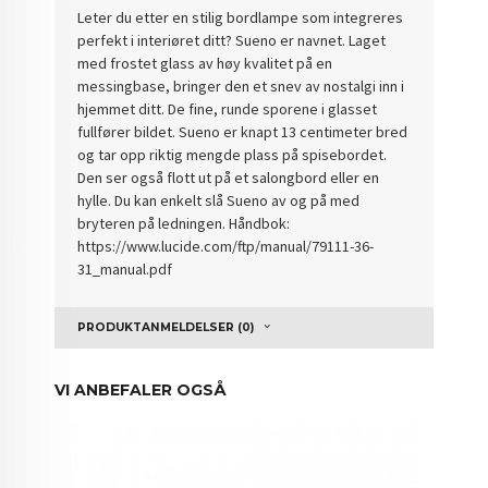
Leter du etter en stilig bordlampe som integreres
perfekt i interiøret ditt? Sueno er navnet. Laget
med frostet glass av høy kvalitet på en
messingbase, bringer den et snev av nostalgi inn i
hjemmet ditt. De fine, runde sporene i glasset
fullfører bildet. Sueno er knapt 13 centimeter bred
og tar opp riktig mengde plass på spisebordet.
Den ser også flott ut på et salongbord eller en
hylle. Du kan enkelt slå Sueno av og på med
bryteren på ledningen. Håndbok:
https://www.lucide.com/ftp/manual/79111-36-
31_manual.pdf
PRODUKTANMELDELSER (0)
VI ANBEFALER OGSÅ