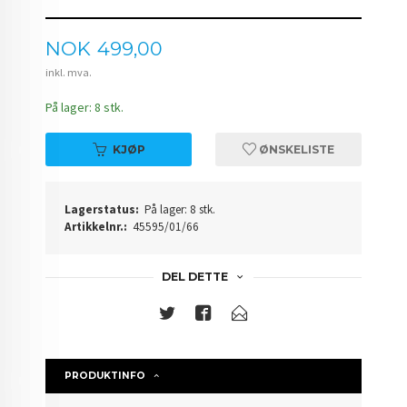
Pris
NOK
499,00
inkl. mva.
På lager: 8 stk.
KJØP
ØNSKELISTE
Lagerstatus:
På lager: 8 stk.
Artikkelnr.:
45595/01/66
DEL DETTE
PRODUKTINFO