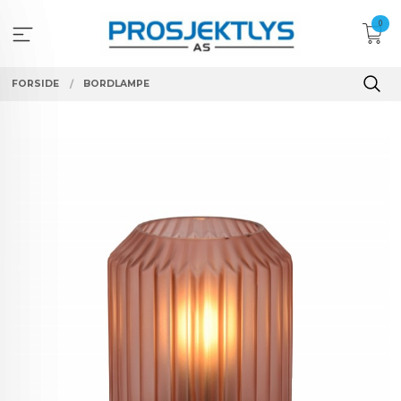
Gå
0
til
innholdet
FORSIDE
BORDLAMPE