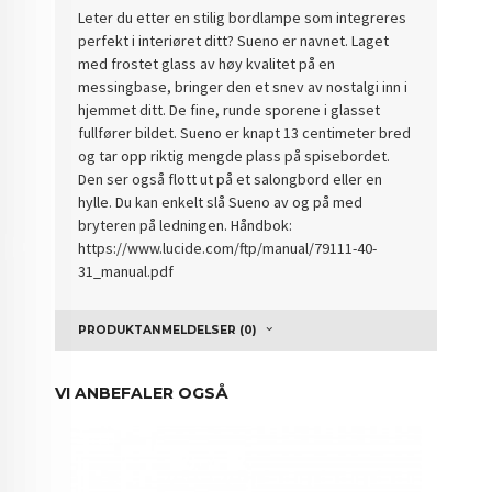
Leter du etter en stilig bordlampe som integreres
perfekt i interiøret ditt? Sueno er navnet. Laget
med frostet glass av høy kvalitet på en
messingbase, bringer den et snev av nostalgi inn i
hjemmet ditt. De fine, runde sporene i glasset
fullfører bildet. Sueno er knapt 13 centimeter bred
og tar opp riktig mengde plass på spisebordet.
Den ser også flott ut på et salongbord eller en
hylle. Du kan enkelt slå Sueno av og på med
bryteren på ledningen. Håndbok:
https://www.lucide.com/ftp/manual/79111-40-
31_manual.pdf
PRODUKTANMELDELSER (0)
VI ANBEFALER OGSÅ