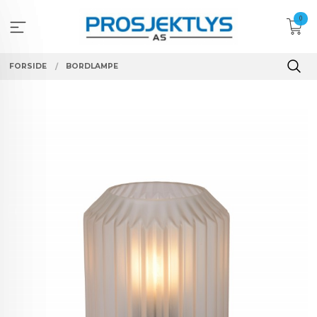
Gå
0
til
innholdet
FORSIDE
BORDLAMPE